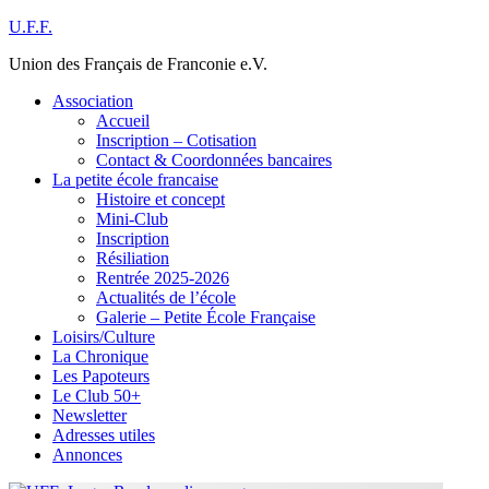
Skip
U.F.F.
to
Union des Français de Franconie e.V.
content
Association
Accueil
Inscription – Cotisation
Contact & Coordonnées bancaires
La petite école francaise
Histoire et concept
Mini-Club
Inscription
Résiliation
Rentrée 2025-2026
Actualités de l’école
Galerie – Petite École Française
Loisirs/Culture
La Chronique
Les Papoteurs
Le Club 50+
Newsletter
Adresses utiles
Annonces