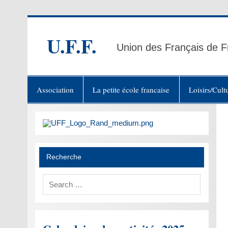
Skip
to
content
U.F.F.
Union des Français de F
Association
La petite école francaise
Loisirs/Cult
Recherche