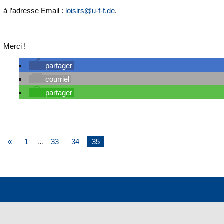
à l’adresse Email :
loisirs@u-f-f.de
.
Merci !
partager
courriel
partager
«
1
…
33
34
35