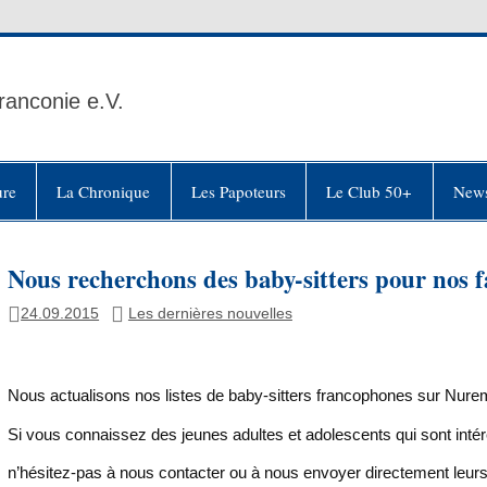
ranconie e.V.
ure
La Chronique
Les Papoteurs
Le Club 50+
News
Nous recherchons des baby-sitters pour nos 
24.09.2015
Les dernières nouvelles
Nous actualisons nos listes de baby-sitters francophones sur Nurem
Si vous connaissez des jeunes adultes et adolescents qui sont inté
n’hésitez-pas à nous contacter ou à nous envoyer directement leu