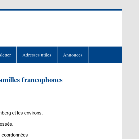
letter
Adresses utiles
Annonces
familles francophones
berg et les environs.
ressés,
rs coordonnées