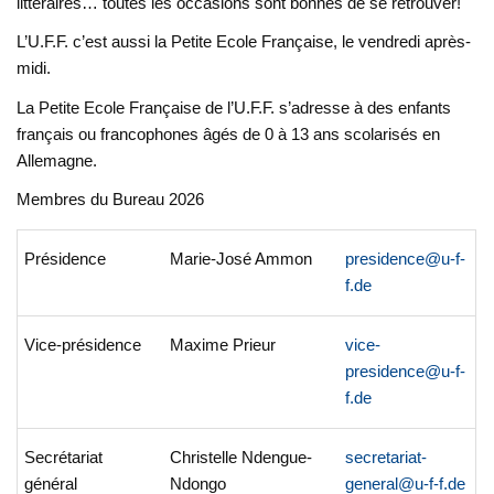
littéraires… toutes les occasions sont bonnes de se retrouver!
L’U.F.F. c’est aussi la Petite Ecole Française, le vendredi après-
midi.
La Petite Ecole Française de l’U.F.F. s’adresse à des enfants
français ou francophones âgés de 0 à 13 ans scolarisés en
Allemagne.
Membres du Bureau 2026
Présidence
Marie-José Ammon
presidence@u-f-
f.de
Vice-présidence
Maxime Prieur
vice-
presidence@u-f-
f.de
Secrétariat
Christelle Ndengue-
secretariat-
général
Ndongo
general@u-f-f.de