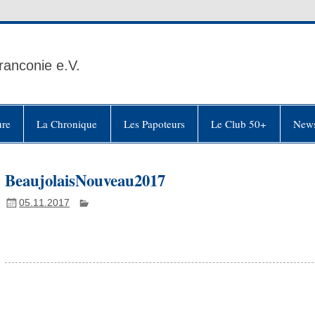
ranconie e.V.
ure
La Chronique
Les Papoteurs
Le Club 50+
News
BeaujolaisNouveau2017
05.11.2017