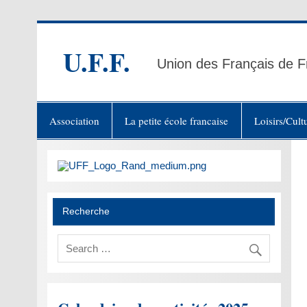
Skip
to
content
U.F.F.
Union des Français de F
Association
La petite école francaise
Loisirs/Cult
Recherche