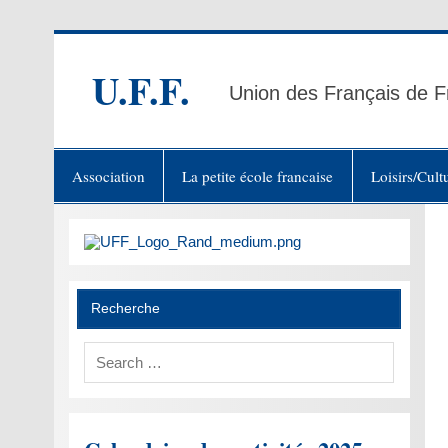
Skip
to
content
U.F.F.
Union des Français de F
Association
La petite école francaise
Loisirs/Cult
Recherche