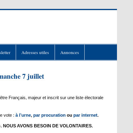
letter
Adresses utiles
Annonces
manche 7 juillet
être Français, majeur et inscrit sur une liste électorale
e vote :
à l’urne
,
par procuration
ou
par internet
.
 NOUS AVONS BESOIN DE VOLONTAIRES.