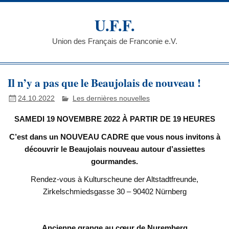
Skip
to
U.F.F.
content
Union des Français de Franconie e.V.
Il n’y a pas que le Beaujolais de nouveau !
24.10.2022
Les dernières nouvelles
SAMEDI 19 NOVEMBRE 2022 À PARTIR DE 19 HEURES
C’est dans un NOUVEAU CADRE que vous nous invitons à
découvrir le Beaujolais nouveau autour d’assiettes
gourmandes.
Rendez-vous à Kulturscheune der Altstadtfreunde,
Zirkelschmiedsgasse 30 – 90402 Nürnberg
Ancienne grange au cœur de Nuremberg