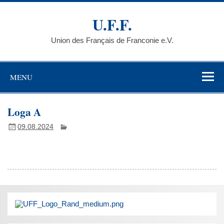
Skip
to
U.F.F.
content
Union des Français de Franconie e.V.
MENU
Loga A
09.08.2024