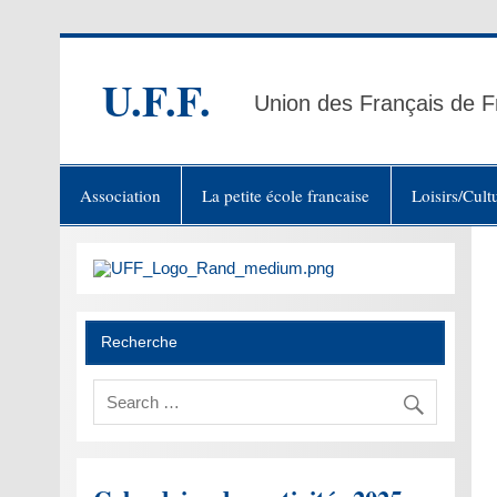
Skip
to
content
U.F.F.
Union des Français de F
Association
La petite école francaise
Loisirs/Cult
Recherche