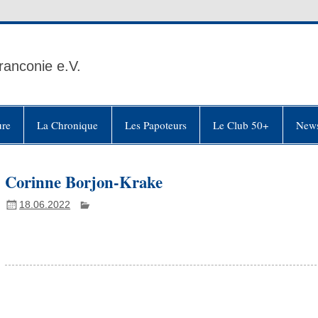
ranconie e.V.
ure
La Chronique
Les Papoteurs
Le Club 50+
News
Corinne Borjon-Krake
18.06.2022