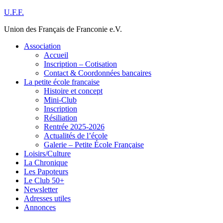
Skip
U.F.F.
to
Union des Français de Franconie e.V.
content
Association
Accueil
Inscription – Cotisation
Contact & Coordonnées bancaires
La petite école francaise
Histoire et concept
Mini-Club
Inscription
Résiliation
Rentrée 2025-2026
Actualités de l’école
Galerie – Petite École Française
Loisirs/Culture
La Chronique
Les Papoteurs
Le Club 50+
Newsletter
Adresses utiles
Annonces