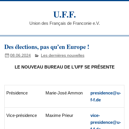
Skip
to
U.F.F.
content
Union des Français de Franconie e.V.
Des élections, pas qu’en Europe !
08.06.2024
Les dernières nouvelles
LE NOUVEAU BUREAU DE L’UFF SE PRÉSENTE
Présidence
Marie-José Ammon
presidence@u-
f-f.de
Vice-présidence
Maxime Prieur
vice-
presidence@u-