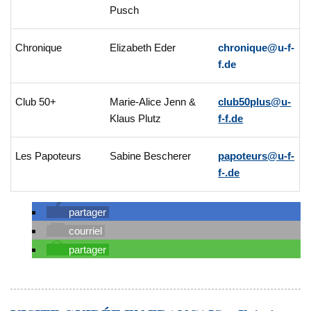
Pusch
Chronique
Elizabeth Eder
chronique@u-f-
f.de
Club 50+
Marie-Alice Jenn &
club50plus@u-
Klaus Plutz
f-f.de
Les Papoteurs
Sabine Bescherer
papoteurs@u-f-
f-.de
partager
courriel
partager