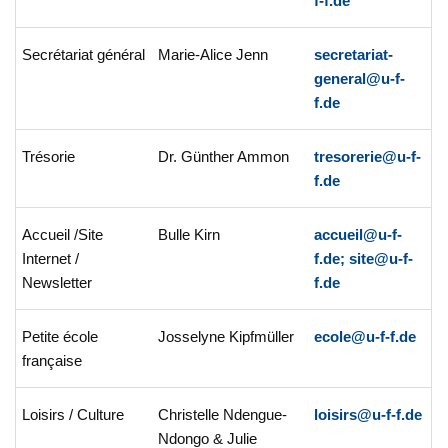
f-f.de
Secrétariat général
Marie-Alice Jenn
secretariat-
general@u-f-
f.de
Trésorie
Dr. Günther Ammon
tresorerie@u-f-
f.de
Accueil /Site
Bulle Kirn
accueil@u-f-
Internet /
f.de;
site@u-f-
Newsletter
f.de
Petite école
Josselyne Kipfmüller
ecole@u-f-f.de
française
Loisirs / Culture
Christelle Ndengue-
loisirs@u-f-f.de
Ndongo & Julie