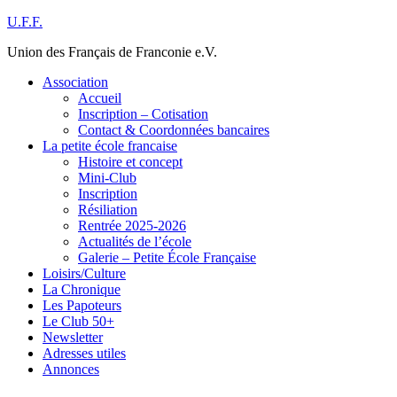
Skip
U.F.F.
to
Union des Français de Franconie e.V.
content
Association
Accueil
Inscription – Cotisation
Contact & Coordonnées bancaires
La petite école francaise
Histoire et concept
Mini-Club
Inscription
Résiliation
Rentrée 2025-2026
Actualités de l’école
Galerie – Petite École Française
Loisirs/Culture
La Chronique
Les Papoteurs
Le Club 50+
Newsletter
Adresses utiles
Annonces