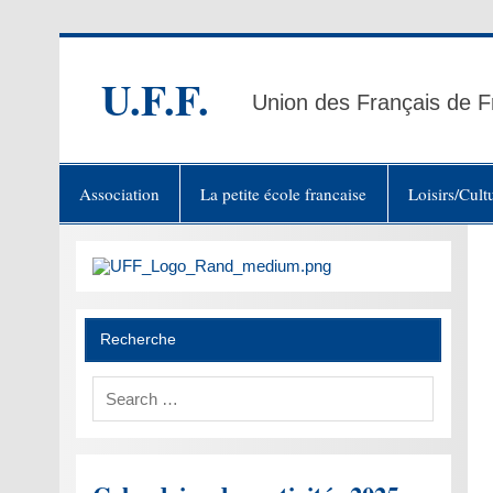
Skip
to
content
U.F.F.
Union des Français de F
Association
La petite école francaise
Loisirs/Cult
Recherche