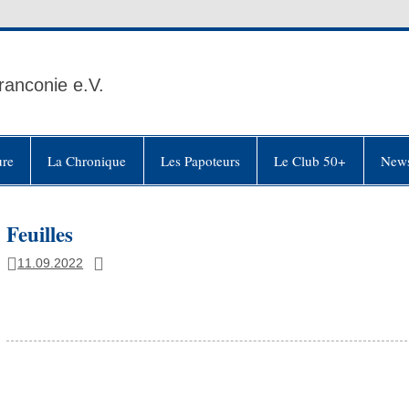
ranconie e.V.
ure
La Chronique
Les Papoteurs
Le Club 50+
News
Feuilles
11.09.2022