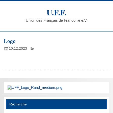
Skip
to
U.F.F.
content
Union des Français de Franconie e.V.
Logo
10.12.2023
Recherche