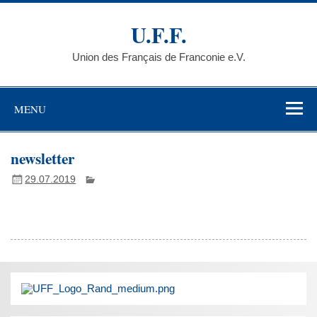
Skip
to
U.F.F.
content
Union des Français de Franconie e.V.
MENU
newsletter
29.07.2019