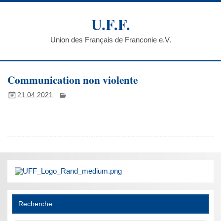
Skip
to
U.F.F.
content
Union des Français de Franconie e.V.
Communication non violente
21.04.2021
Recherche